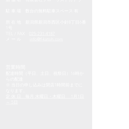
駐 車 場 数台の無料駐車スペース 有
所 在 地 新潟県新潟市西区小針8丁目6番
1号
TEL / FAX
025-231-4187
メ ー ル
info@f-katoh.com
営業時間
配達時間（平日、土日、祝祭日）16時か
らの配達
※ 当日の申し込みは閉店1時間前までに
なります。
定 休 日
毎月 水曜日・木曜日 1月1日
～ 5日