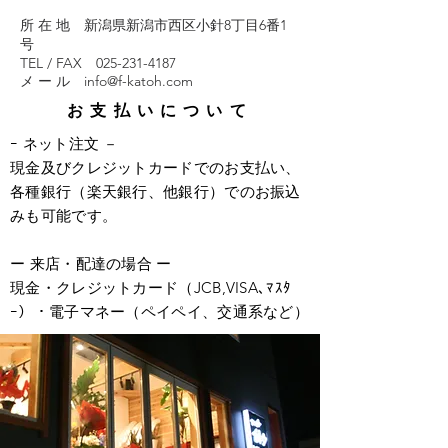
所 在 地 新潟県新潟市西区小針8丁目6番1
号
TEL / FAX 025-231-4187
メ ー ル info@f-katoh.com
お支払いについて
ｰ ネット注文 －
現金及びクレジットカード
でのお支払い、
各種銀行（楽天銀行、他銀行）でのお振込
みも可能です。
ー 来店・配達の場合 ー
​現金・クレジットカード
（JCB,VISA､ﾏｽﾀ
ｰ）
・電子マネー（ペイペイ、交通系など）