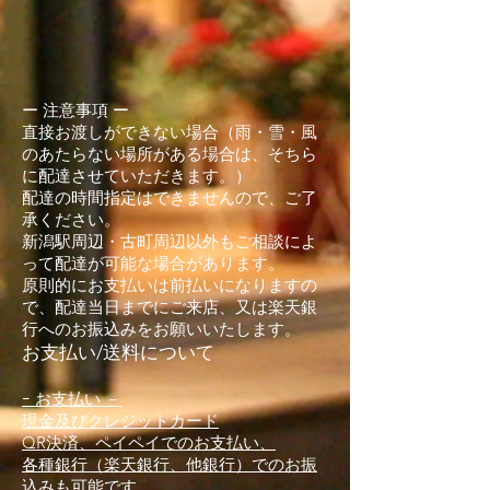
ー 注意事項 ー
直接お渡しができない場合（雨・雪・風
のあたらない場所がある場合は、そちら
に配達させていただきます。）
配達の時間指定はできませんので、ご了
承ください。
新潟駅周辺・古町周辺以外もご相談によ
って配達が可能な場合があります。
原則的にお支払いは前払いになりますの
で、配達当日までにご来店、又は楽天銀
行へのお振込みをお願いいたします。
お支払い/送料について
ｰ お支払い －
現金及びクレジットカード
QR決済、ペイペイでのお支払い、
各種銀行（楽天銀行、他銀行）でのお振
込みも可能です。