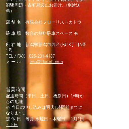
潟駅周辺・古町周辺にお届け。(別途送
料）
店 舗 名 有限会社フローリストカトウ
駐 車 場 数台の無料駐車スペース 有
所 在 地 新潟県新潟市西区小針8丁目6番
1号
TEL / FAX
025-231-4187
メ ー ル
info@f-katoh.com
営業時間
配達時間（平日、土日、祝祭日）16時か
らの配達
※ 当日の申し込みは閉店1時間前までに
なります。
定 休 日
毎月 水曜日・木曜日 1月1日
～ 5日