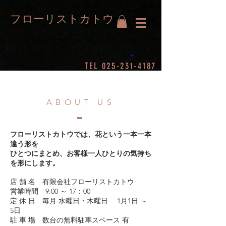
フローリストカトウ
TEL
025-231-4187
ABOUT US
フローリストカトウでは、花という一本一本
違う形を
ひとつにまとめ、お客様一人ひとりの気持ち
を形にします。
店 舗 名 有限会社フローリストカトウ
営業時間 9:00 ～ 17：00
定 休 日 毎月 水曜日・木曜日 1月1日 ～
5日
駐 車 場 数台の無料駐車スペース 有